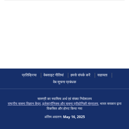
प्रतिक्रिया
वेबसाइट नीतियां
हमसे संपर्क करें
सहायता
वेब सूचना प्रबंधक
सामग्री का स्वामित्व अर्थ एवं संख्या निदेशालय
राष्ट्रीय सूचना विज्ञान केंद्र
,
इलेक्ट्रॉनिक्स और सूचना प्रौद्योगिकी मंत्रालय
, भारत सरकार द्वारा
विकसित और होस्ट किया गया
अंतिम अद्यतन:
May 16, 2025